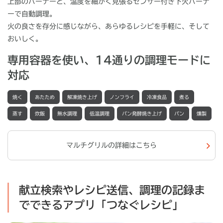
上部のバーナーと、温度を細かく見張るセンサー付き下火バーナ
ーで自動調理。
火の良さを存分に感じながら、あらゆるレシピを手軽に、そして
おいしく。
専用容器を使い、14通りの調理モードに
対応
焼く
あたため
解凍焼き上げ
ノンフライ
冷凍食品
煮る
蒸す
炊飯
無水調理
低温調理
パン発酵焼き上げ
パン
燻製
マルチグリルの詳細はこちら
献立検索やレシピ送信、調理の記録ま
でできるアプリ「つなぐレシピ」