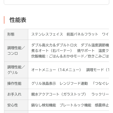
性能表
形態
ステンレスフェイス 前面パネルフラット ワイド
ダブル高火力＆ダブルトロ火 ダブル温度調節機能
調理性能／
煮るオート（右バーナー） 焼サポート 温度クッ
コンロ
炊飯機能：ごはん＆おかゆモード／炊きこみごはん
調理性能／
オートメニュー（14メニュー） 調理モード（1
グリル
操作性能
グリル液晶表示 レンジフード連動 「つなぐレシ
お手入れ
親水アクアコート（ガラストップ） ラックリーナ
安心性
鍋なし検知機能 プレートルック機能 感震停止機