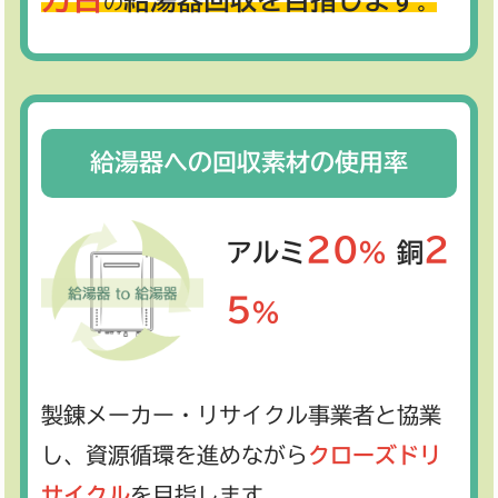
の
。
給湯器への回収素材の使用率
20
2
アルミ
％
銅
5
％
製錬メーカー・リサイクル事業者と協業
し、資源循環を進めながら
クローズドリ
サイクル
を目指します。