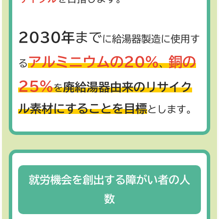
2030年
まで
に給湯器製造に使用す
アルミニウムの20%
銅の
る
、
25%
廃給湯器由来のリサイク
を
ル素材にすることを目標
とします。
就労機会を創出する障がい者の人
数