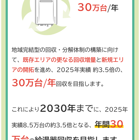
30
万台
/年
地域完結型の回収・分解体制の構築に向け
て、
既存エリアの更なる回収増量
と
新規エリ
アの開拓
を進め、2025年実績 約3.5倍の、
30万台/年
回収を目指します。
2030年
まで
これにより
に、2025年
30
年間
実績8.5万台の約3.5倍となる、
万台
給湯器回収を目指します